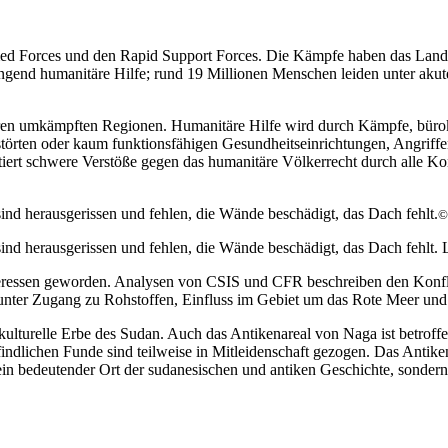
ed Forces und den Rapid Support Forces. Die Kämpfe haben das Land 
gend humanitäre Hilfe; rund 19 Millionen Menschen leiden unter akut
teren umkämpften Regionen. Humanitäre Hilfe wird durch Kämpfe, bürok
rstörten oder kaum funktionsfähigen Gesundheitseinrichtungen, Angriff
t schwere Verstöße gegen das humanitäre Völkerrecht durch alle Konfli
©
interessen geworden. Analysen von CSIS und CFR beschreiben den Konflik
darunter Zugang zu Rohstoffen, Einfluss im Gebiet um das Rote Meer un
turelle Erbe des Sudan. Auch das Antikenareal von Naga ist betroffe
findlichen Funde sind teilweise in Mitleidenschaft gezogen. Das Antike
 ein bedeutender Ort der sudanesischen und antiken Geschichte, sonde