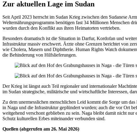
Zur aktuellen Lage im Sudan
Seit April 2023 herrscht im Sudan Krieg zwischen den Sudanese Arm
Welternährungsprogramms benötigen fast 34 Millionen Menschen drin
wurden durch den Konflikt aus ihren Heimatorten vertrieben.
Besonders dramatisch ist die Situation in Darfur, Kordofan und wei
Infrastruktur massiv erschwert. Ärzte ohne Grenzen berichtet von ze
wie Cholera, Masern und Diphtherie. Human Rights Watch dokumentier
die Behinderung von Hilfslieferungen.
Der Krieg ist längst auch Teil regionaler und internationaler Macht
im Sudan strategische, militärische und wirtschaftliche Interessen, 
Zu dem unermesslichen menschlichen Leid kommt die Sorge um das kul
in Naga und die Infrastruktur geplündert wurden; auch die vor Ort be
weitgehend verschont geblieben zu sein. Naga bleibt damit nicht nur
Schutz kulturellen Erbes miteinander verbunden sind.
Quellen (abgerufen am 26. Mai 2026)