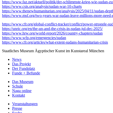
https://www.faz.net/aktuell/politik/der-schlimmste-krieg-wie-sudan-
https://www.csis.org/analysis/sudan-war-10-charts
https://www.thenewhumanitarian.org/analysis/2025/04/11/sudan-dept
https://www.msf.org/two-years-war-sudan-leave-millions-more-need-
https://www.cfr.org/global-conflict-tracker/conflict/power-struggle-su
https://unric.org/en/the-un-and-the-crisis-in-sudan-jul-dec-2025/
https://www.hrw.org/world-report/2026/country-chapters/sudan
https://www.wfp.org/emergencies/sudan
https://www.cfr.org/articles/what-extent-sudans-humanitarian-crisis
Staatliches Museum Ägyptischer Kunst
im Kunstareal München
News
Das Projekt
Der Fundplatz
Funde + Befunde
Das Museum
Schule
Naga online
Kontakt
Veranstaltungen
Presse
Suche