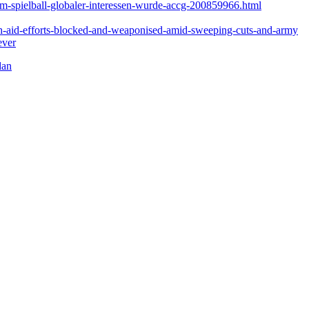
zum-spielball-globaler-interessen-wurde-accg-200859966.html
h-aid-efforts-blocked-and-weaponised-amid-sweeping-cuts-and-army
ever
dan