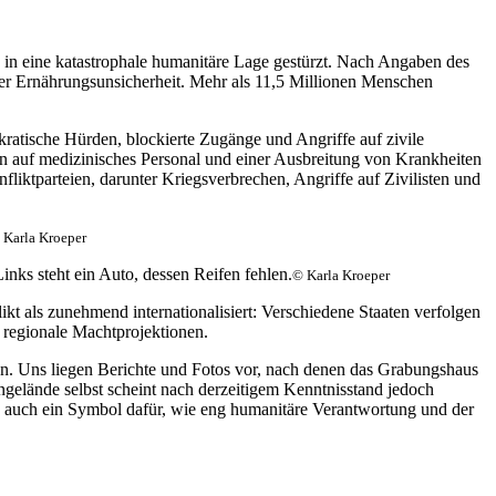
in eine katastrophale humanitäre Lage gestürzt. Nach Angaben des
er Ernährungsunsicherheit. Mehr als 11,5 Millionen Menschen
ratische Hürden, blockierte Zugänge und Angriffe auf zivile
en auf medizinisches Personal und einer Ausbreitung von Krankheiten
ktparteien, darunter Kriegsverbrechen, Angriffe auf Zivilisten und
 Karla Kroeper
© Karla Kroeper
t als zunehmend internationalisiert: Verschiedene Staaten verfolgen
d regionale Machtprojektionen.
n. Uns liegen Berichte und Fotos vor, nach denen das Grabungshaus
ngelände selbst scheint nach derzeitigem Kenntnisstand jedoch
rn auch ein Symbol dafür, wie eng humanitäre Verantwortung und der